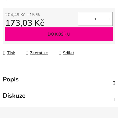
204,49 Kč
–15 %
173,03 Kč
Měrná cena:
DO KOŠÍKU
Tisk
Zeptat se
Sdílet
Popis
Diskuze
Z
á