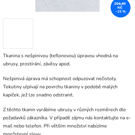
204,49
KČ
–15 %
Tkanina s nešpinivou (teflonovou) úpravou vhodná na
ubrusy, prostírání, závěsy apod.
Nešpinivá úprava má schopnost odpuzovat nečistoty.
Tekutiny ulpívají na povrchu tkaniny v podobě malých
kapiček, jež lze snadno odstranit.
Z těchto tkanin vyrábíme ubrusy v různých rozměrech dle
požadavků zákazníka. V případě zájmu nás kontaktujte na e-
mail nebo telefon. Při větším množství nabízíme
množstevní slevy.