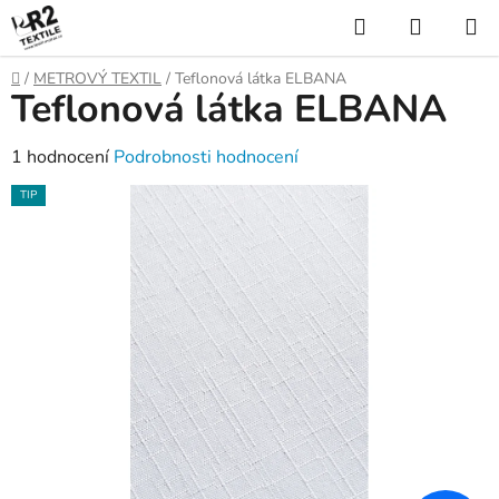
Přejít
Hledat
NÁKUP
na
KOŠÍK
obsah
Domů
/
METROVÝ TEXTIL
/
Teflonová látka ELBANA
Teflonová látka ELBANA
Průměrné
1 hodnocení
Podrobnosti hodnocení
hodnocení
TIP
produktu
je
5,0
z
5
hvězdiček.