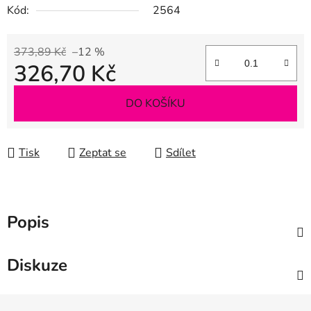
Kód:
2564
373,89 Kč
–12 %
326,70 Kč
Měrná cena:
DO KOŠÍKU
Tisk
Zeptat se
Sdílet
Popis
Diskuze
Z