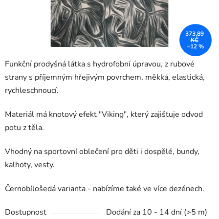
373,89
KČ
–12 %
Funkční prodyšná látka s hydrofobní úpravou, z rubové
strany s příjemným hřejivým povrchem, měkká, elastická,
rychleschnoucí.
Materiál má knotový efekt "Viking", který zajišťuje odvod
potu z těla.
Vhodný na sportovní oblečení pro děti i dospělé, bundy,
kalhoty, vesty.
Černobílošedá varianta - nabízíme také ve více dezénech.
Dostupnost
Dodání za 10 - 14 dní
(>5 m)