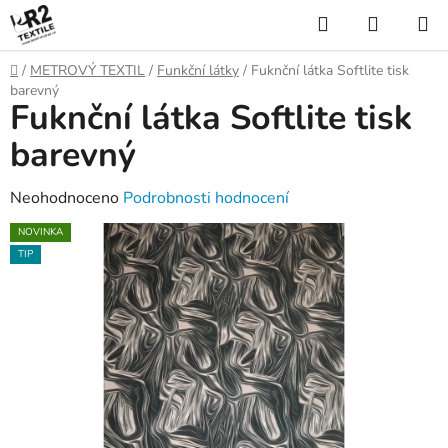
Přejít
Hledat
NÁKUP
na
KOŠÍK
obsah
Domů
/
METROVÝ TEXTIL
/
Funkční látky
/
Fuknční látka Softlite tisk
barevný
Fuknční látka Softlite tisk
barevný
Průměrné
Neohodnoceno
Podrobnosti hodnocení
hodnocení
NOVINKA
produktu
TIP
je
0,0
z
5
hvězdiček.