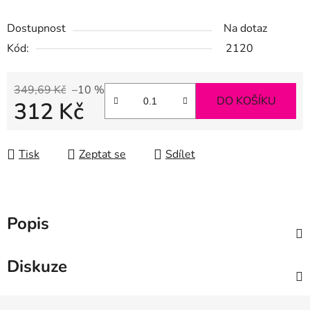
Dostupnost
Na dotaz
Kód:
2120
349,69 Kč
–10 %
DO KOŠÍKU
312 Kč
Měrná cena:
Tisk
Zeptat se
Sdílet
Popis
Diskuze
Z