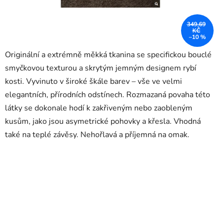
349,69
KČ
–10 %
Originální a extrémně měkká tkanina se specifickou bouclé
smyčkovou texturou a skrytým jemným designem rybí
kosti. Vyvinuto v široké škále barev – vše ve velmi
elegantních, přírodních odstínech. Rozmazaná povaha této
látky se dokonale hodí k zakřiveným nebo zaobleným
kusům, jako jsou asymetrické pohovky a křesla. Vhodná
také na teplé závěsy. Nehořlavá a příjemná na omak.