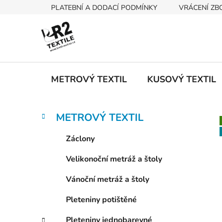
Přejít
PLATEBNÍ A DODACÍ PODMÍNKY
VRÁCENÍ ZB
na
obsah
METROVÝ TEXTIL
KUSOVÝ TEXTIL
P
K
Přeskočit
METROVÝ TEXTIL
a
kategorie
o
t
s
Záclony
e
t
g
Velikonoční metráž a štoly
r
o
a
r
Vánoční metráž a štoly
i
n
e
n
Pleteniny potištěné
í
Pleteniny jednobarevné