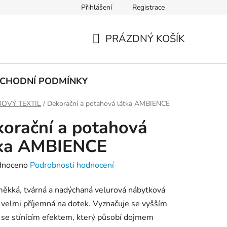
Přihlášení
Registrace
PODMÍNKY OCHRANY OSOBNÍCH ÚDAJŮ
PRÁZDNÝ KOŠÍK
NÁKUPNÍ
KOŠÍK
CHODNÍ PODMÍNKY
OVÝ TEXTIL
/
Dekorační a potahová látka AMBIENCE
orační a potahová
tka AMBIENCE
né
dnoceno
Podrobnosti hodnocení
ení
ěkká, tvárná a nadýchaná velurová nábytková
tu
e velmi příjemná na dotek. Vyznačuje se vyšším
se stínícím efektem, který působí dojmem