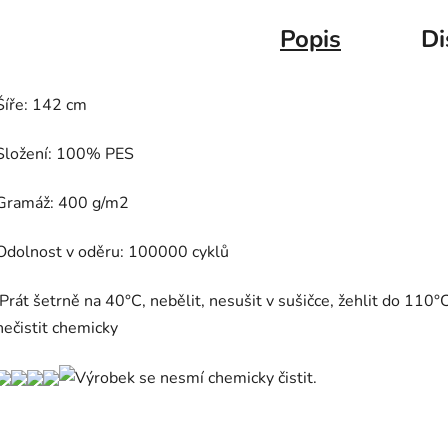
Popis
Di
Šíře: 142 cm
Složení: 100% PES
Gramáž: 400 g/m2
Odolnost v oděru: 100000 cyklů
Prát šetrně na 40°C, nebělit, nesušit v sušičce, žehlit do 110°C
nečistit chemicky