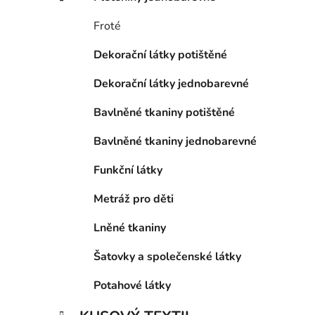
p
a
Froté
n
Dekorační látky potištěné
e
l
Dekorační látky jednobarevné
Bavlněné tkaniny potištěné
Bavlněné tkaniny jednobarevné
Funkční látky
Metráž pro děti
Lněné tkaniny
Šatovky a společenské látky
Potahové látky