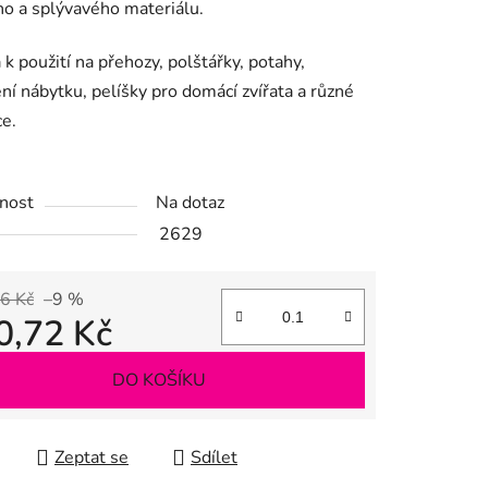
ho a splývavého materiálu.
k použití na přehozy, polštářky, potahy,
ek.
ní nábytku, pelíšky pro domácí zvířata a různé
e.
nost
Na dotaz
2629
6 Kč
–9 %
0,72 Kč
 cena:
DO KOŠÍKU
Zeptat se
Sdílet