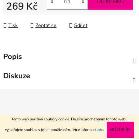
DO KOŠÍKU
269 Kč
Měrná cena:
Tisk
Zeptat se
Sdílet
Popis
Diskuze
Z
á
p
a
Tento web používá soubory cookie. Dalším procházením tohoto webu
t
Vytvořil Shoptet
www.textil-metraz.cz
ROZUMÍM
vyjadřujete souhlas s jejich používáním.. Více informací
zde
.
í
Copyright 2026
R2 textile
. Všechna práva vyhrazena.