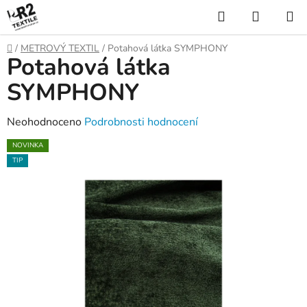
Přejít
Hledat
NÁKUP
na
KOŠÍK
obsah
Domů
/
METROVÝ TEXTIL
/
Potahová látka SYMPHONY
Potahová látka
SYMPHONY
Průměrné
Neohodnoceno
Podrobnosti hodnocení
hodnocení
NOVINKA
produktu
TIP
je
0,0
z
5
hvězdiček.