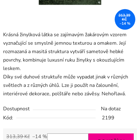
313,39
KČ
–14 %
Krásná žinylková látka se zajímavým žakárovým vzorem
vyznačující se smyslně jemnou texturou a omakem.
Její
rozmazaná a masitá struktura vytváří sametově hebké
povrchy, kombinuje luxusní ruku žinylky s okouzlujícím
leskem.
Díky své duhové struktuře může vypadat jinak v různých
světlech a z různých úhlů. Lze ji použít na čalounění,
interiérové ​​dekorace, polštáře nebo závěsy.
Nehořlavá.
Dostupnost
Na dotaz
Kód:
2199
313,39 Kč
–14 %