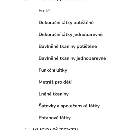
p
a
Froté
n
Dekorační látky potištěné
e
l
Dekorační látky jednobarevné
Bavlněné tkaniny potištěné
Bavlněné tkaniny jednobarevné
Funkční látky
Metráž pro děti
Lněné tkaniny
Šatovky a společenské látky
Potahové látky