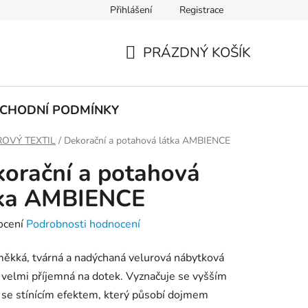
Přihlášení
Registrace
PODMÍNKY OCHRANY OSOBNÍCH ÚDAJŮ
PRÁZDNÝ KOŠÍK
NÁKUPNÍ
KOŠÍK
CHODNÍ PODMÍNKY
OVÝ TEXTIL
/
Dekorační a potahová látka AMBIENCE
orační a potahová
tka AMBIENCE
né
ocení
Podrobnosti hodnocení
ení
ěkká, tvárná a nadýchaná velurová nábytková
tu
e velmi příjemná na dotek. Vyznačuje se vyšším
se stínícím efektem, který působí dojmem