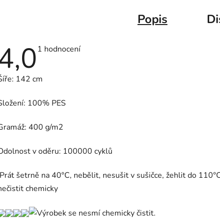
Popis
Di
4,0
Průměrné
1 hodnocení
hodnocení
produktu
je
Šíře: 142 cm
4,0
z
5
Složení: 100% PES
hvězdiček.
Gramáž: 400 g/m2
Odolnost v oděru: 100000 cyklů
Prát šetrně na 40°C, nebělit, nesušit v sušičce, žehlit do 110°C
nečistit chemicky