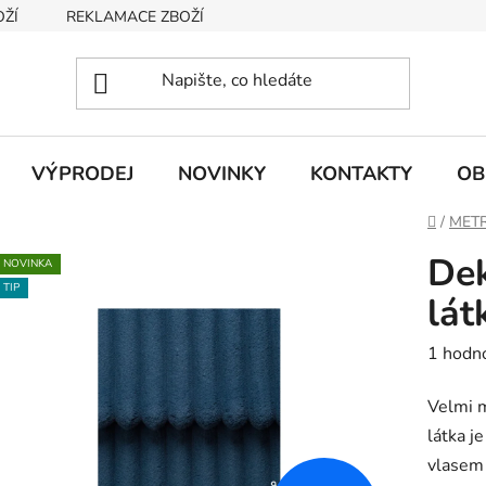
OŽÍ
REKLAMACE ZBOŽÍ
INFORMACE O ZBOŽÍ A CENÁCH
VÝPRODEJ
NOVINKY
KONTAKTY
OB
Domů
/
METR
Dek
NOVINKA
TIP
lá
Průměr
1 hodn
hodnoc
Velmi m
produk
látka j
je
vlasem 
4,0