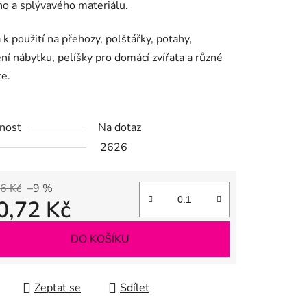
ho a splývavého materiálu.
k použití na přehozy, polštářky, potahy,
ek.
ní nábytku, pelíšky pro domácí zvířata a různé
e.
nost
Na dotaz
2626
6 Kč
–9 %
0,72 Kč
 cena:
DO KOŠÍKU
Zeptat se
Sdílet