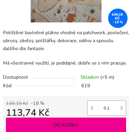
139,15
KČ
–18 %
Potištěné bavlněné plátno vhodné na patchwork, povlečení,
ubrusy, závěsy, polštářky, dekorace, oděvy a spoustu
dalšího dle fantazie.
Má všestranné využití, je poddajné, dobře se s ním pracuje.
Dostupnost
Skladem
(>5 m)
Kód:
619
139,15 Kč
–18 %
113,74 Kč
Měrná cena:
DO KOŠÍKU