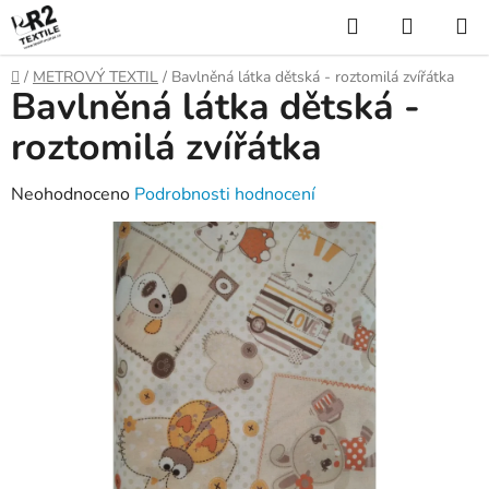
Přejít
Hledat
NÁKUP
na
KOŠÍK
obsah
Domů
/
METROVÝ TEXTIL
/
Bavlněná látka dětská - roztomilá zvířátka
Bavlněná látka dětská -
roztomilá zvířátka
Průměrné
Neohodnoceno
Podrobnosti hodnocení
hodnocení
produktu
je
0,0
z
5
hvězdiček.