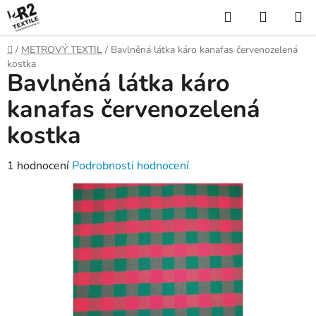
Přejít
Hledat
NÁKUP
na
KOŠÍK
obsah
Domů
/
METROVÝ TEXTIL
/
Bavlněná látka káro kanafas červenozelená
kostka
Bavlněná látka káro
kanafas červenozelená
kostka
Průměrné
1 hodnocení
Podrobnosti hodnocení
hodnocení
produktu
je
5,0
z
5
hvězdiček.