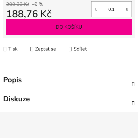
209,33 Kč
–9 %
188,76 Kč
Měrná cena:
DO KOŠÍKU
Tisk
Zeptat se
Sdílet
Popis
Diskuze
Z
á
p