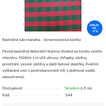
209,33
KČ
–9 %
Bavlněné káro kanafas - červenozelená kostka
Pevná bavlněná dekorační tkanina vhodná na tvorbu celého
interiéru. Můžete z ní ušít ubrusy, chňapky, závěsy,
prostírání, veselé zástěry a další bytové doplňky. Kvalitní
vytkávaný vzor z pestrobarevných nití v plátnové vazbě,
oboustranný.
Dostupnost
Skladem
(>5 m)
Kód:
544