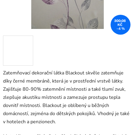
300,08
KČ
–4 %
Zatemňovací dekorační látka Blackout skvěle zatemňuje
díky černé membráně, která je v prostřední vrstvě látky.
Zajišťuje 80-90% zatemnění místnosti a také tlumí zvuk,
zlepšuje akustiku místnosti a zamezuje prostupu tepla
dovnitř místnosti. Blackout je oblíbený u běžných
domácností, zejména do dětských pokojíků. Vhodný je také
v hotelech a penzionech.