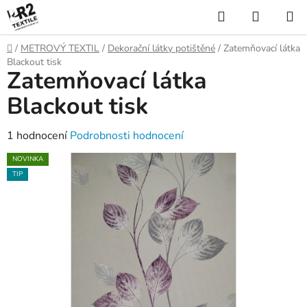
Přejít
Hledat
NÁKUP
na
KOŠÍK
obsah
Domů
/
METROVÝ TEXTIL
/
Dekorační látky potištěné
/
Zatemňovací látka
Blackout tisk
Zatemňovací látka
Blackout tisk
Průměrné
1 hodnocení
Podrobnosti hodnocení
hodnocení
NOVINKA
produktu
TIP
je
4,0
z
5
hvězdiček.