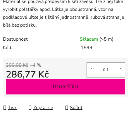
Materiál se používá především k šití závěsů, lze z něj také
vyrobit polštářky apod. Látka je oboustranná, vzor na
podkladové látce je tištěný jednostranně, rubová strana je
bílá bez potisku.
Dostupnost
Skladem
(>5 m)
Kód:
1599
300,08 Kč
–4 %
286,77 Kč
Měrná cena:
DO KOŠÍKU
Tisk
Zeptat se
Sdílet