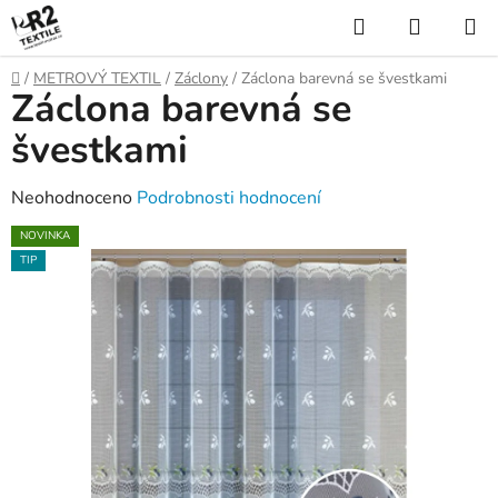
Přejít
Hledat
NÁKUP
na
KOŠÍK
obsah
Domů
/
METROVÝ TEXTIL
/
Záclony
/
Záclona barevná se švestkami
Záclona barevná se
švestkami
Průměrné
Neohodnoceno
Podrobnosti hodnocení
hodnocení
NOVINKA
produktu
TIP
je
0,0
z
5
hvězdiček.