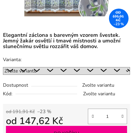
OD
191,91
KČ
–23 %
Elegantní záclona s barevným vzorem švestek.
Jemný žakár osvětlí i tmavé místnosti a umožní
slunečnímu světlu rozzářit váš domov.
Varianta:
Dostupnost
Zvolte variantu
Kód:
Zvolte variantu
od 191,91 Kč
–23 %
od
147,62 Kč
Měrná cena: