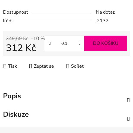
Dostupnost
Na dotaz
Kód:
2132
349,69 Kč
–10 %
DO KOŠÍKU
312 Kč
Měrná cena:
Tisk
Zeptat se
Sdílet
Popis
Diskuze
Z