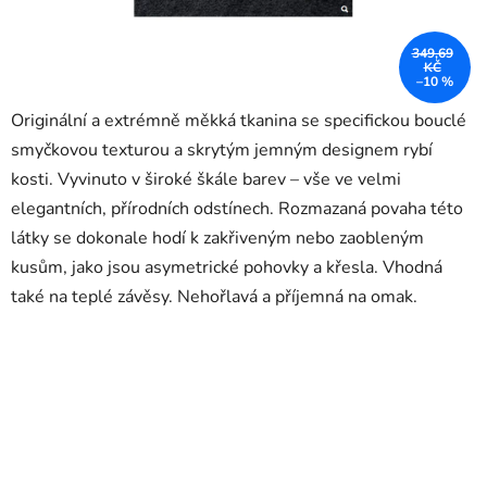
349,69
KČ
–10 %
Originální a extrémně měkká tkanina se specifickou bouclé
smyčkovou texturou a skrytým jemným designem rybí
kosti. Vyvinuto v široké škále barev – vše ve velmi
elegantních, přírodních odstínech. Rozmazaná povaha této
látky se dokonale hodí k zakřiveným nebo zaobleným
kusům, jako jsou asymetrické pohovky a křesla. Vhodná
také na teplé závěsy. Nehořlavá a příjemná na omak.