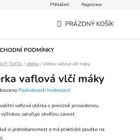
Přihlášení
Registrace
PODMÍNKY OCHRANY OSOBNÍCH ÚDAJŮ
PRÁZDNÝ KOŠÍK
NÁKUPNÍ
KOŠÍK
CHODNÍ PODMÍNKY
VÝ TEXTIL
/
Utěrky
/
Utěrka vaflová vlčí máky
rka vaflová vlčí máky
né
dnoceno
Podrobnosti hodnocení
ení
valitní vaflová utěrka s precizně provedenou
tu
 výšivkou zaručuje skvělou savost.
vá si jednobarevnost a má praktické poutko na
í.