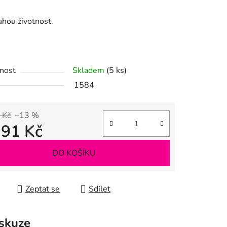
ek.
hou životnost.
nost
Skladem
(5 ks)
1584
 Kč
–13 %
,91 Kč
 cena:
DO KOŠÍKU
Zeptat se
Sdílet
skuze