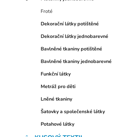
p
a
Froté
n
Dekorační látky potištěné
e
l
Dekorační látky jednobarevné
Bavlněné tkaniny potištěné
Bavlněné tkaniny jednobarevné
Funkční látky
Metráž pro děti
Lněné tkaniny
Šatovky a společenské látky
Potahové látky