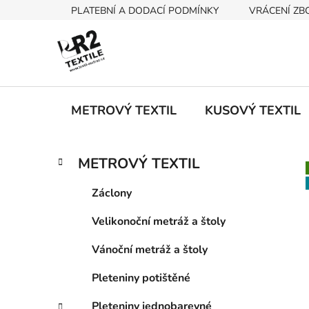
Přejít
PLATEBNÍ A DODACÍ PODMÍNKY
VRÁCENÍ ZB
na
obsah
METROVÝ TEXTIL
KUSOVÝ TEXTIL
P
K
Přeskočit
METROVÝ TEXTIL
a
kategorie
o
t
s
Záclony
e
t
g
Velikonoční metráž a štoly
r
o
a
r
Vánoční metráž a štoly
i
n
e
n
Pleteniny potištěné
í
Pleteniny jednobarevné