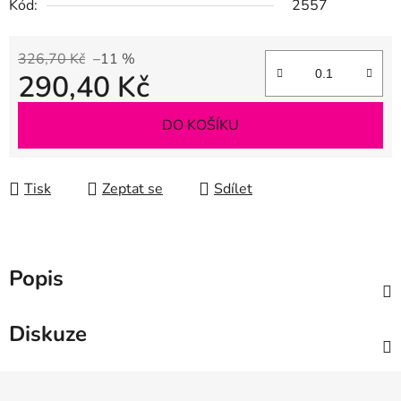
Kód:
2557
326,70 Kč
–11 %
290,40 Kč
Měrná cena:
DO KOŠÍKU
Tisk
Zeptat se
Sdílet
Popis
Diskuze
Z