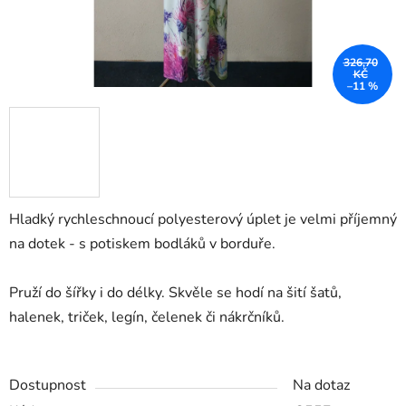
326,70
KČ
–11 %
Hladký rychleschnoucí polyesterový úplet je velmi příjemný
na dotek - s potiskem bodláků v borduře.
Pruží do šířky i do délky. Skvěle se hodí na šití šatů,
halenek, triček, legín, čelenek či nákrčníků.
Dostupnost
Na dotaz