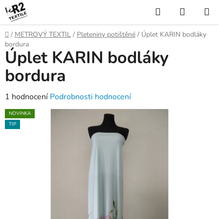
Přejít
Hledat
NÁKUP
na
KOŠÍK
obsah
Domů
/
METROVÝ TEXTIL
/
Pleteniny potištěné
/
Úplet KARIN bodláky
bordura
Úplet KARIN bodláky
bordura
Průměrné
1 hodnocení
Podrobnosti hodnocení
hodnocení
NOVINKA
produktu
TIP
je
5,0
z
5
hvězdiček.