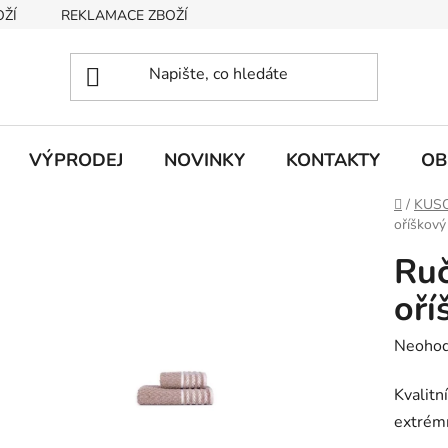
OŽÍ
REKLAMACE ZBOŽÍ
INFORMACE O ZBOŽÍ A CENÁCH
VÝPRODEJ
NOVINKY
KONTAKTY
OB
Domů
/
KUSO
oříškový
Ruč
oří
Průměr
Neoho
hodnoc
Kvalitn
produk
extrémn
je