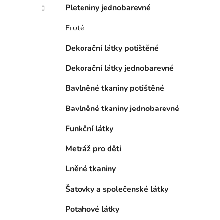
í
Pleteniny jednobarevné
p
a
Froté
n
Dekorační látky potištěné
e
l
Dekorační látky jednobarevné
Bavlněné tkaniny potištěné
Bavlněné tkaniny jednobarevné
Funkční látky
Metráž pro děti
Lněné tkaniny
Šatovky a společenské látky
Potahové látky