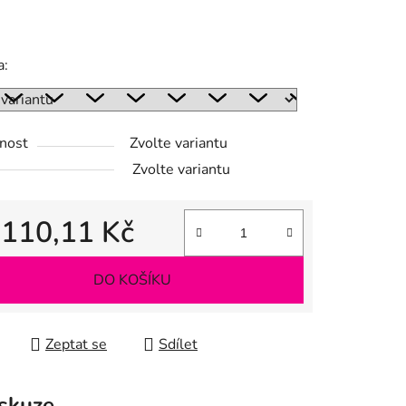
a:
ek.
nost
Zvolte variantu
Zvolte variantu
d
110,11 Kč
 cena:
DO KOŠÍKU
Zeptat se
Sdílet
skuze