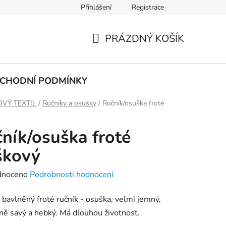
Přihlášení
Registrace
PODMÍNKY OCHRANY OSOBNÍCH ÚDAJŮ
PRÁZDNÝ KOŠÍK
NÁKUPNÍ
KOŠÍK
CHODNÍ PODMÍNKY
VÝ TEXTIL
/
Ručníky a osušky
/
Ručník/osuška froté
ník/osuška froté
škový
né
dnoceno
Podrobnosti hodnocení
ení
í bavlněný froté ručník - osuška, velmi jemný,
tu
ě savý a hebký. Má dlouhou životnost.