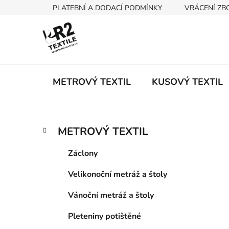
Přejít
PLATEBNÍ A DODACÍ PODMÍNKY
VRÁCENÍ ZB
na
obsah
METROVÝ TEXTIL
KUSOVÝ TEXTIL
P
K
Přeskočit
METROVÝ TEXTIL
a
kategorie
o
t
s
Záclony
e
t
g
Velikonoční metráž a štoly
r
o
a
r
Vánoční metráž a štoly
i
n
e
n
Pleteniny potištěné