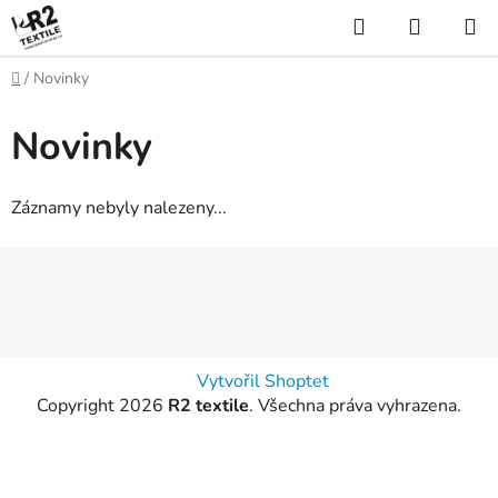
Přejít
Hledat
NÁKUP
na
KOŠÍK
obsah
Domů
/
Novinky
Novinky
Záznamy nebyly nalezeny...
Z
á
p
a
t
Vytvořil Shoptet
í
Copyright 2026
R2 textile
. Všechna práva vyhrazena.