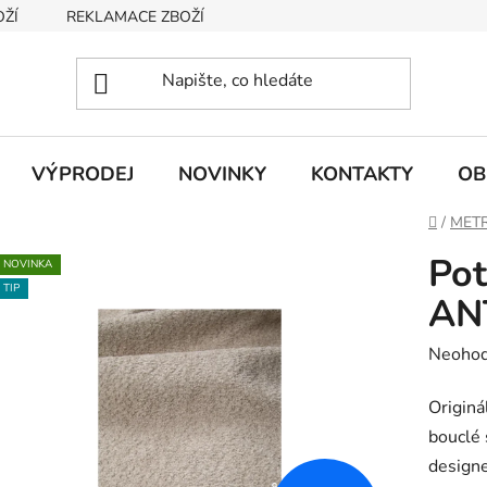
OŽÍ
REKLAMACE ZBOŽÍ
INFORMACE O ZBOŽÍ A CENÁCH
VÝPRODEJ
NOVINKY
KONTAKTY
OB
Domů
/
METR
Pot
NOVINKA
TIP
AN
Průměr
Neoho
hodnoc
Originá
produk
bouclé
je
designe
0,0