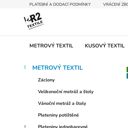
Přejít
PLATEBNÍ A DODACÍ PODMÍNKY
VRÁCENÍ ZB
na
obsah
METROVÝ TEXTIL
KUSOVÝ TEXTIL
P
K
Přeskočit
METROVÝ TEXTIL
a
kategorie
o
t
s
Záclony
e
t
g
Velikonoční metráž a štoly
r
o
a
r
Vánoční metráž a štoly
i
n
e
n
Pleteniny potištěné
í
Pleteniny jednobarevné