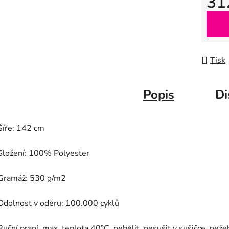
31
Měrná
Tisk
Popis
Di
Šíře: 142 cm
Složení: 100% Polyester
Gramáž: 530 g/m2
Odolnost v oděru: 100.000 cyklů
Ruční praní, max. teplota 40°C, nebělit, nesušit v sušičce, nežeh