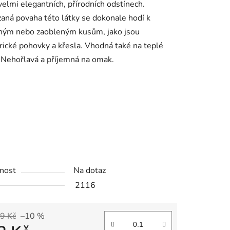
velmi elegantních, přírodních odstínech.
ná povaha této látky se dokonale hodí k
eným nebo zaobleným kusům, jako jsou
ek.
ické pohovky a křesla. Vhodná také na teplé
 Nehořlavá a příjemná na omak.
nost
Na dotaz
2116
9 Kč
–10 %