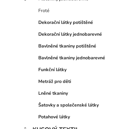
p
a
Froté
n
Dekorační látky potištěné
e
l
Dekorační látky jednobarevné
Bavlněné tkaniny potištěné
Bavlněné tkaniny jednobarevné
Funkční látky
Metráž pro děti
Lněné tkaniny
Šatovky a společenské látky
Potahové látky