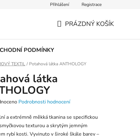
Přihlášení
Registrace
PODMÍNKY OCHRANY OSOBNÍCH ÚDAJŮ
PRÁZDNÝ KOŠÍK
NÁKUPNÍ
KOŠÍK
CHODNÍ PODMÍNKY
OVÝ TEXTIL
/
Potahová látka ANTHOLOGY
ahová látka
THOLOGY
né
dnoceno
Podrobnosti hodnocení
ení
lní a extrémně měkká tkanina se specifickou
tu
 smyčkovou texturou a skrytým jemným
m rybí kosti. Vyvinuto v široké škále barev –