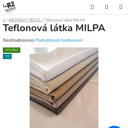
Přejít
Hledat
NÁKUP
na
KOŠÍK
obsah
Domů
/
METROVÝ TEXTIL
/
Teflonová látka MILPA
Teflonová látka MILPA
Průměrné
Neohodnoceno
Podrobnosti hodnocení
hodnocení
NOVINKA
produktu
TIP
je
0,0
z
5
hvězdiček.