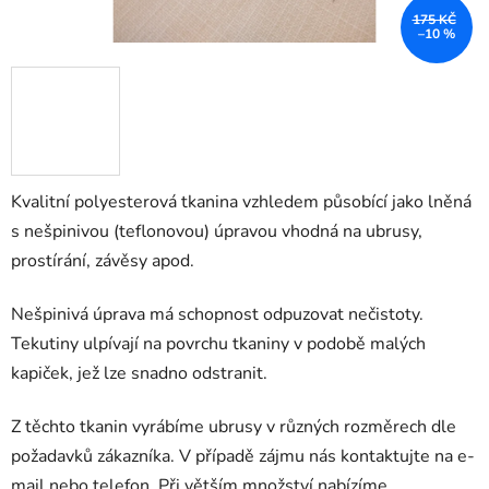
175 KČ
–10 %
Kvalitní polyesterová tkanina vzhledem působící jako lněná
s nešpinivou (teflonovou) úpravou vhodná na ubrusy,
prostírání, závěsy apod.
Nešpinivá úprava má schopnost odpuzovat nečistoty.
Tekutiny ulpívají na povrchu tkaniny v podobě malých
kapiček, jež lze snadno odstranit.
Z těchto tkanin vyrábíme ubrusy v různých rozměrech dle
požadavků zákazníka. V případě zájmu nás kontaktujte na e-
mail nebo telefon. Při větším množství nabízíme