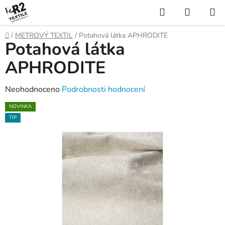
Přejít
Hledat
NÁKUP
na
KOŠÍK
obsah
Domů
/
METROVÝ TEXTIL
/
Potahová látka APHRODITE
Potahová látka
APHRODITE
Průměrné
Neohodnoceno
Podrobnosti hodnocení
hodnocení
NOVINKA
produktu
TIP
je
0,0
z
5
hvězdiček.