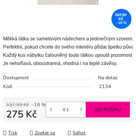
337,59
KČ
–18 %
Měkká látka se sametovým nádechem a jedinečným vzorem. 
Perfektní, pokud chcete do svého interiéru přidat špetku půvab
Každý kus nábytku čalouněný touto látkou upoutá pozornost ve
Je nehořlavá, oboustranná, vhodná i na teplé závěsy. 
Dostupnost
Na dotaz
Kód:
2134
337,59 Kč
–18 %
DO KOŠÍKU
275 Kč
Měrná cena:
Tisk
Zeptat se
Sdílet