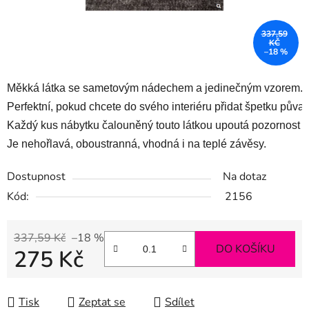
337,59
KČ
–18 %
Měkká látka se sametovým nádechem a jedinečným vzorem. 
Perfektní, pokud chcete do svého interiéru přidat špetku půvab
Každý kus nábytku čalouněný touto látkou upoutá pozornost ve
Je nehořlavá, oboustranná, vhodná i na teplé závěsy. 
Dostupnost
Na dotaz
Kód:
2156
337,59 Kč
–18 %
DO KOŠÍKU
275 Kč
Měrná cena:
Tisk
Zeptat se
Sdílet