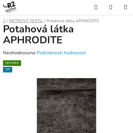
Přejít
Hledat
NÁKUP
na
KOŠÍK
obsah
Domů
/
METROVÝ TEXTIL
/
Potahová látka APHRODITE
Potahová látka
APHRODITE
Průměrné
Neohodnoceno
Podrobnosti hodnocení
hodnocení
NOVINKA
produktu
TIP
je
0,0
z
5
hvězdiček.