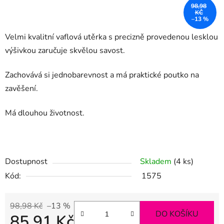
98,98
KČ
–13 %
Velmi kvalitní vaflová utěrka s precizně provedenou lesklou
výšivkou zaručuje skvělou savost.
Zachovává si jednobarevnost a má praktické poutko na
zavěšení.
Má dlouhou životnost.
Dostupnost
Skladem
(4 ks)
Kód:
1575
98,98 Kč
–13 %
DO KOŠÍKU
85,91 Kč