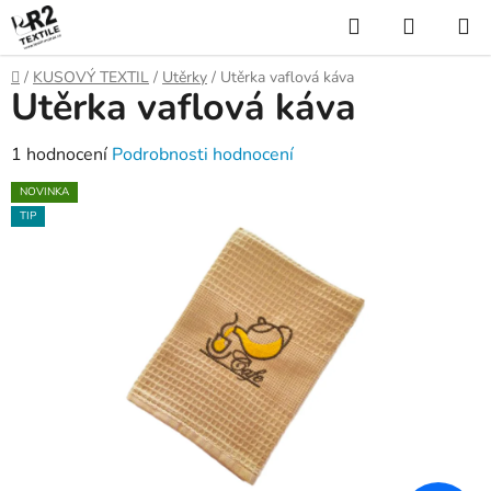
Přejít
Hledat
NÁKUP
na
KOŠÍK
obsah
Domů
/
KUSOVÝ TEXTIL
/
Utěrky
/
Utěrka vaflová káva
Utěrka vaflová káva
Průměrné
1 hodnocení
Podrobnosti hodnocení
hodnocení
NOVINKA
produktu
TIP
je
5,0
z
5
hvězdiček.