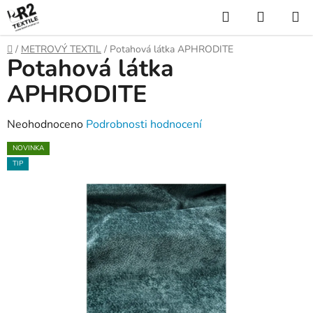
Přejít
Hledat
NÁKUP
na
KOŠÍK
obsah
Domů
/
METROVÝ TEXTIL
/
Potahová látka APHRODITE
Potahová látka
APHRODITE
Průměrné
Neohodnoceno
Podrobnosti hodnocení
hodnocení
NOVINKA
produktu
TIP
je
0,0
z
5
hvězdiček.