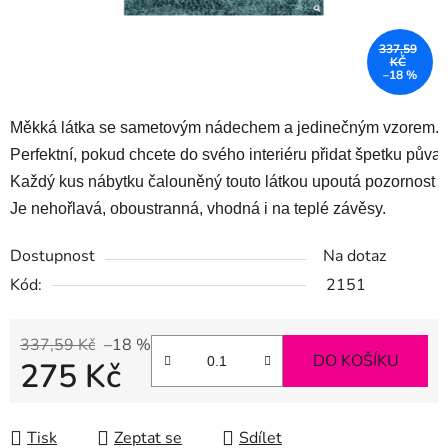
337,59
KČ
–18 %
Měkká látka se sametovým nádechem a jedinečným vzorem. 
Perfektní, pokud chcete do svého interiéru přidat špetku půvab
Každý kus nábytku čalouněný touto látkou upoutá pozornost ve
Je nehořlavá, oboustranná, vhodná i na teplé závěsy. 
Dostupnost
Na dotaz
Kód:
2151
337,59 Kč
–18 %
DO KOŠÍKU
275 Kč
Měrná cena:
Tisk
Zeptat se
Sdílet