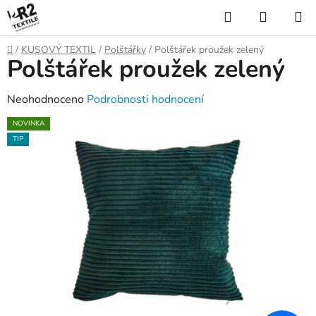
Přejít
Hledat
NÁKUP
na
KOŠÍK
obsah
Domů
/
KUSOVÝ TEXTIL
/
Polštářky
/
Polštářek proužek zelený
Polštářek proužek zelený
Průměrné
Neohodnoceno
Podrobnosti hodnocení
hodnocení
NOVINKA
produktu
TIP
je
0,0
z
5
hvězdiček.