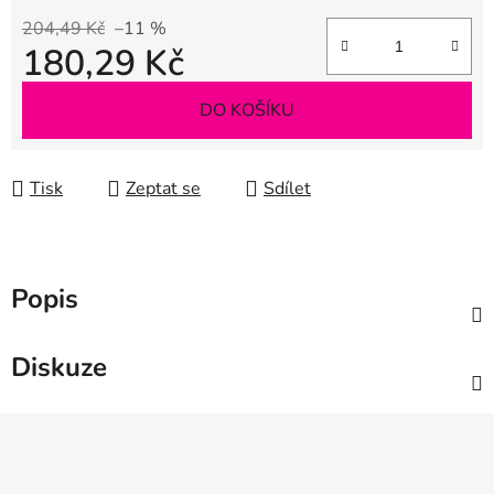
204,49 Kč
–11 %
180,29 Kč
Měrná cena:
DO KOŠÍKU
Tisk
Zeptat se
Sdílet
Popis
Diskuze
Z
á
p