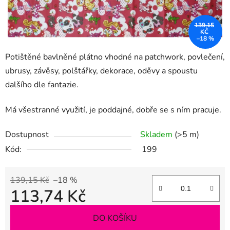
139,15
KČ
–18 %
Potištěné bavlněné plátno vhodné na patchwork, povlečení,
ubrusy, závěsy, polštářky, dekorace, oděvy a spoustu
dalšího dle fantazie.
Má všestranné využití, je poddajné, dobře se s ním pracuje.
Dostupnost
Skladem
(>5 m)
Kód:
199
139,15 Kč
–18 %
113,74 Kč
Měrná cena:
DO KOŠÍKU