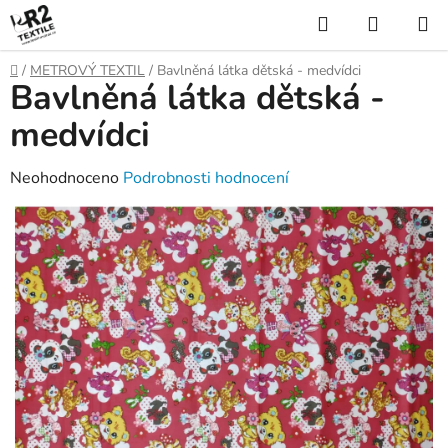
Přejít
Hledat
NÁKUP
na
KOŠÍK
obsah
Domů
/
METROVÝ TEXTIL
/
Bavlněná látka dětská - medvídci
Bavlněná látka dětská -
medvídci
Průměrné
Neohodnoceno
Podrobnosti hodnocení
hodnocení
produktu
je
0,0
z
5
hvězdiček.