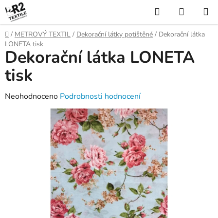
Přejít
Hledat
NÁKUP
na
KOŠÍK
obsah
Domů
/
METROVÝ TEXTIL
/
Dekorační látky potištěné
/
Dekorační látka
LONETA tisk
Dekorační látka LONETA
tisk
Průměrné
Neohodnoceno
Podrobnosti hodnocení
hodnocení
produktu
je
0,0
z
5
hvězdiček.