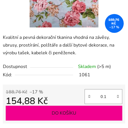
188,76
KČ
–17 %
Kvalitní a pevná dekorační tkanina vhodná na závěsy,
ubrusy, prostírání, polštáře a další bytové dekorace, na
výrobu tašek, kabelek či peněženek.
Dostupnost
Skladem
(>5 m)
Kód:
1061
188,76 Kč
–17 %
154,88 Kč
Měrná cena:
DO KOŠÍKU