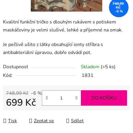
748,99
KČ
–6 %
Kvalitní funkční tričko s dlouhým rukávem s potiskem
maskáčoviny je velmi slušivé, lehké a příjemné na omak.
Je pečlivě ušito z látky obsahující ionty stříbra s
antibakteriální úpravou, dobře odvádí pot.
Dostupnost
Skladem
(>5 ks)
Kód:
1831
748,99 Kč
–6 %
DO KOŠÍKU
699 Kč
Měrná cena:
Tisk
Zeptat se
Sdílet