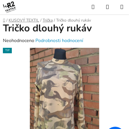
Přejít
Hledat
NÁKUP
na
KOŠÍK
obsah
Domů
/
KUSOVÝ TEXTIL
/
Trička
/
Tričko dlouhý rukáv
Tričko dlouhý rukáv
Průměrné
Neohodnoceno
Podrobnosti hodnocení
hodnocení
TIP
produktu
je
0,0
z
5
hvězdiček.