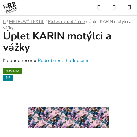
Přejít
Hledat
NÁKUP
na
KOŠÍK
obsah
Domů
/
METROVÝ TEXTIL
/
Pleteniny potištěné
/
Úplet KARIN motýlci a
vážky
Úplet KARIN motýlci a
vážky
Průměrné
Neohodnoceno
Podrobnosti hodnocení
hodnocení
NOVINKA
produktu
TIP
je
0,0
z
5
hvězdiček.