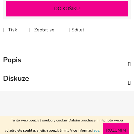
Měrná cena:
DO KOŠÍKU
Tisk
Zeptat se
Sdílet
Popis
Diskuze
Z
á
p
a
Tento web používá soubory cookie. Dalším procházením tohoto webu
t
Vytvořil Shoptet
www.textil-metraz.cz
ROZUMÍM
vyjadřujete souhlas s jejich používáním.. Více informací
zde
.
í
Copyright 2026
R2 textile
. Všechna práva vyhrazena.