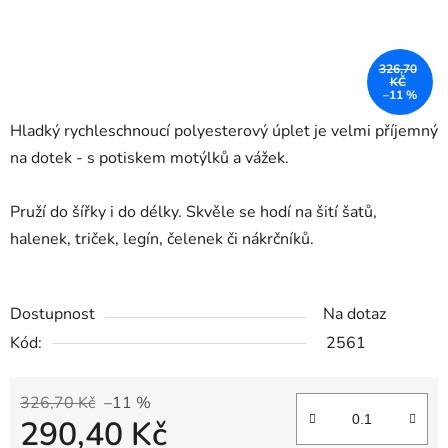
326,70
KČ
–11 %
Hladký rychleschnoucí polyesterový úplet je velmi příjemný
na dotek - s potiskem motýlků a vážek.
Pruží do šířky i do délky. Skvěle se hodí na šití šatů,
halenek, triček, legín, čelenek či nákrčníků.
Dostupnost
Na dotaz
Kód:
2561
326,70 Kč
–11 %
290,40 Kč