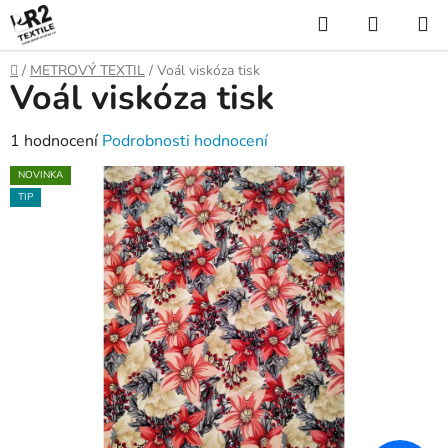
Přejít
Hledat
NÁKUP
na
KOŠÍK
obsah
Domů
/
METROVÝ TEXTIL
/
Voál viskóza tisk
Voál viskóza tisk
Průměrné
1 hodnocení
Podrobnosti hodnocení
hodnocení
NOVINKA
produktu
TIP
je
5,0
z
5
hvězdiček.