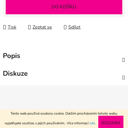
Měrná cena:
DO KOŠÍKU
Tisk
Zeptat se
Sdílet
Popis
Diskuze
Z
á
p
a
Tento web používá soubory cookie. Dalším procházením tohoto webu
t
Vytvořil Shoptet
www.textil-metraz.cz
ROZUMÍM
vyjadřujete souhlas s jejich používáním.. Více informací
zde
.
í
Copyright 2026
R2 textile
. Všechna práva vyhrazena.