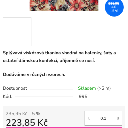
235,95
KČ
–5 %
Splývavá viskózová tkanina vhodná na halenky, šaty a
ostatní dámskou konfekci, příjemně se nosí.
Dodáváme v různých vzorech.
Dostupnost
Skladem
(>5 m)
Kód:
995
235,95 Kč
–5 %
223,85 Kč