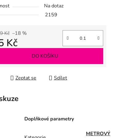
nost
Na dotaz
ek.
2159
9 Kč
–18 %
5 Kč
 cena:
DO KOŠÍKU
Zeptat se
Sdílet
skuze
Doplňkové parametry
METROVÝ
Kategorie