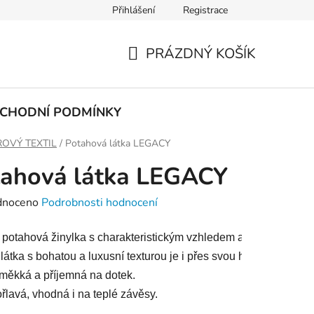
Přihlášení
Registrace
PODMÍNKY OCHRANY OSOBNÍCH ÚDAJŮ
PRÁZDNÝ KOŠÍK
NÁKUPNÍ
KOŠÍK
CHODNÍ PODMÍNKY
OVÝ TEXTIL
/
Potahová látka LEGACY
tahová látka LEGACY
né
dnoceno
Podrobnosti hodnocení
ení
 potahová žinylka s charakteristickým vzhledem a zajímavou stru
tu
látka s bohatou a luxusní texturou je i přes svou hustou vazbu
 měkká a příjemná na dotek. 
řlavá, vhodná i na teplé závěsy. 