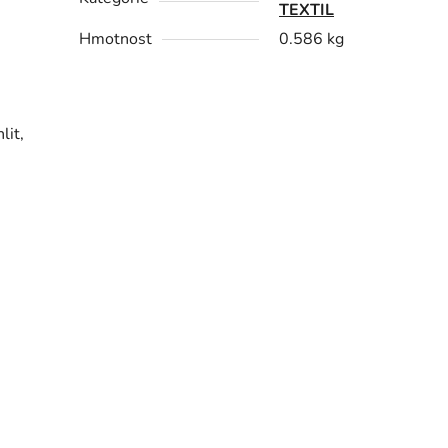
TEXTIL
Hmotnost
0.586 kg
lit,