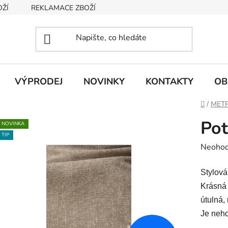
OŽÍ
REKLAMACE ZBOŽÍ
INFORMACE O ZBOŽÍ A CENÁCH
VÝPRODEJ
NOVINKY
KONTAKTY
OB
Domů
/
METR
Po
NOVINKA
TIP
Průměr
Neoho
hodnoc
Stylová
produk
Krásná 
je
útulná,
0,0
Je neho
z