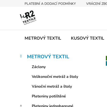
Přejít
PLATEBNÍ A DODACÍ PODMÍNKY
VRÁCENÍ ZB
na
obsah
METROVÝ TEXTIL
KUSOVÝ TEXTIL
P
K
Přeskočit
METROVÝ TEXTIL
a
kategorie
o
t
s
Záclony
e
t
g
Velikonoční metráž a štoly
r
o
a
r
Vánoční metráž a štoly
i
n
e
n
Pleteniny potištěné
í
Pleteniny jednobarevné