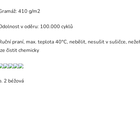
Gramáž: 410 g/m2
Odolnost v oděru: 100.000 cyklů
Ruční praní, max. teplota 40°C, nebělit, nesušit v sušičce, nežeh
lze čistit chemicky
b. 2 béžová