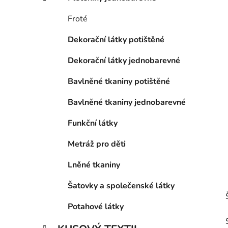
p
a
Froté
n
Dekorační látky potištěné
e
l
Dekorační látky jednobarevné
Bavlněné tkaniny potištěné
Bavlněné tkaniny jednobarevné
Funkční látky
Metráž pro děti
Lněné tkaniny
Šatovky a společenské látky
Potahové látky