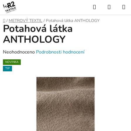
Přejít
Hledat
NÁKUP
na
KOŠÍK
obsah
Domů
/
METROVÝ TEXTIL
/
Potahová látka ANTHOLOGY
Potahová látka
ANTHOLOGY
Průměrné
Neohodnoceno
Podrobnosti hodnocení
hodnocení
NOVINKA
produktu
TIP
je
0,0
z
5
hvězdiček.