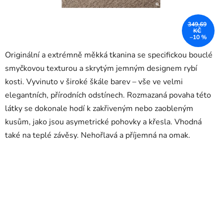
349,69
KČ
–10 %
Originální a extrémně měkká tkanina se specifickou bouclé
smyčkovou texturou a skrytým jemným designem rybí
kosti. Vyvinuto v široké škále barev – vše ve velmi
elegantních, přírodních odstínech. Rozmazaná povaha této
látky se dokonale hodí k zakřiveným nebo zaobleným
kusům, jako jsou asymetrické pohovky a křesla. Vhodná
také na teplé závěsy. Nehořlavá a příjemná na omak.