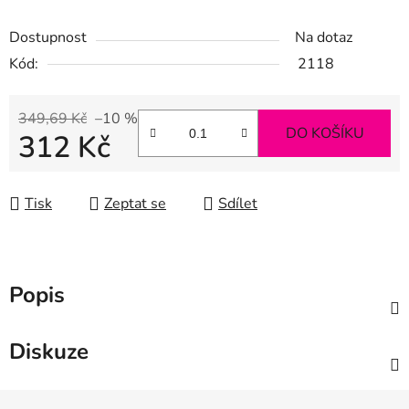
Dostupnost
Na dotaz
Kód:
2118
349,69 Kč
–10 %
DO KOŠÍKU
312 Kč
Měrná cena:
Tisk
Zeptat se
Sdílet
Popis
Diskuze
Z