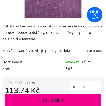
139,15
KČ
–18 %
Potištěné bavlněné plátno vhodné na patchwork, povlečení,
ubrusy, závěsy, polštářky, dekorace, oděvy a spoustu
dalšího dle fantazie.
Má všestranné využití, je poddajné, dobře se s ním pracuje.
Dostupnost
Skladem
(>5 m)
Kód:
642
139,15 Kč
–18 %
113,74 Kč
Měrná cena:
DO KOŠÍKU