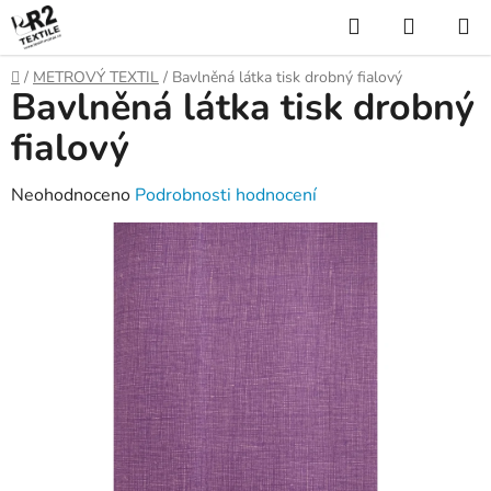
Přejít
Hledat
NÁKUP
na
KOŠÍK
obsah
Domů
/
METROVÝ TEXTIL
/
Bavlněná látka tisk drobný fialový
Bavlněná látka tisk drobný
fialový
Průměrné
Neohodnoceno
Podrobnosti hodnocení
hodnocení
produktu
je
0,0
z
5
hvězdiček.