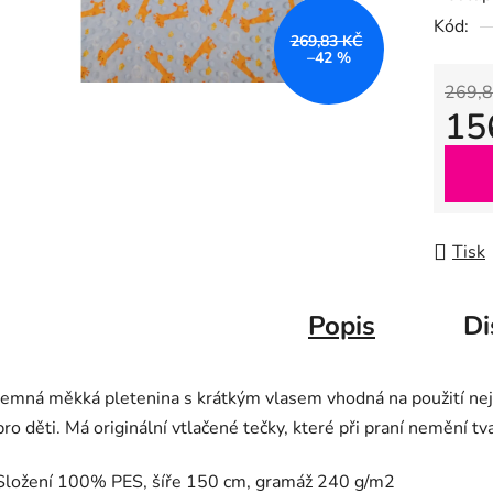
0,0
Kód:
z
269,83 KČ
–42 %
5
269,8
hvězdič
15
Měrná
Tisk
Popis
Di
Jemná měkká pletenina s krátkým vlasem vhodná na použití ne
pro děti. Má originální vtlačené tečky, které při praní nemění tva
Složení 100% PES, šíře 150 cm, gramáž 240 g/m2