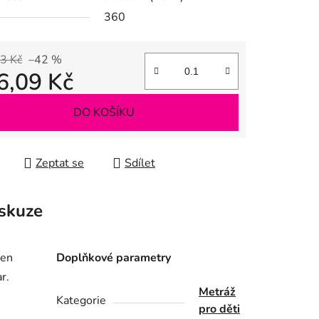
360
3 Kč
–42 %
ek.
6,09 Kč
 cena:
DO KOŠÍKU
Zeptat se
Sdílet
skuze
jen
Doplňkové parametry
r.
Metráž
Kategorie
pro děti