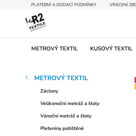
Přejít
PLATEBNÍ A DODACÍ PODMÍNKY
VRÁCENÍ ZB
na
obsah
METROVÝ TEXTIL
KUSOVÝ TEXTIL
P
K
Přeskočit
METROVÝ TEXTIL
a
kategorie
o
t
s
Záclony
e
t
g
Velikonoční metráž a štoly
r
o
a
r
Vánoční metráž a štoly
i
n
e
n
Pleteniny potištěné