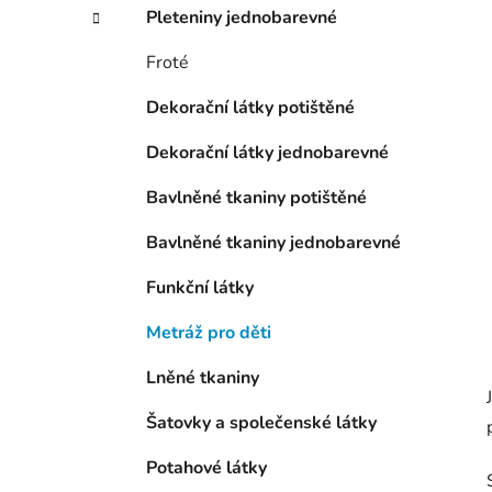
í
Pleteniny jednobarevné
p
a
Froté
n
Dekorační látky potištěné
e
l
Dekorační látky jednobarevné
Bavlněné tkaniny potištěné
Bavlněné tkaniny jednobarevné
Funkční látky
Metráž pro děti
Lněné tkaniny
Šatovky a společenské látky
Potahové látky