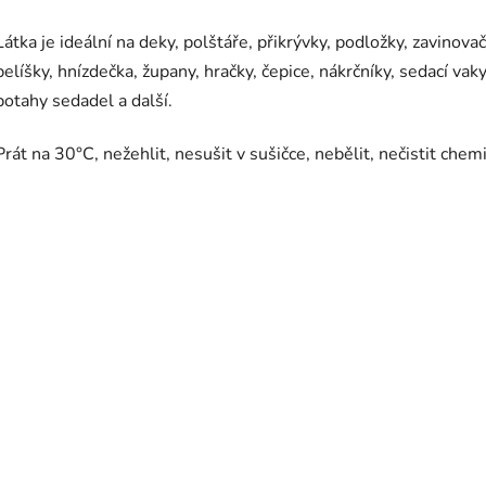
Látka je ideální na deky, polštáře, přikrývky, podložky, zavinovač
pelíšky, hnízdečka, župany, hračky, čepice, nákrčníky, sedací vaky
potahy sedadel a další.
Prát na 30°C, nežehlit, nesušit v sušičce, nebělit, nečistit chem