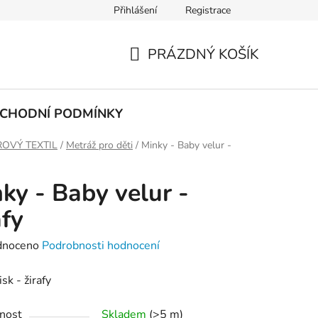
Přihlášení
Registrace
PODMÍNKY OCHRANY OSOBNÍCH ÚDAJŮ
PRÁZDNÝ KOŠÍK
NÁKUPNÍ
KOŠÍK
CHODNÍ PODMÍNKY
OVÝ TEXTIL
/
Metráž pro děti
/
Minky - Baby velur -
ky - Baby velur -
afy
né
dnoceno
Podrobnosti hodnocení
ení
sk - žirafy
tu
nost
Skladem
(>5 m)