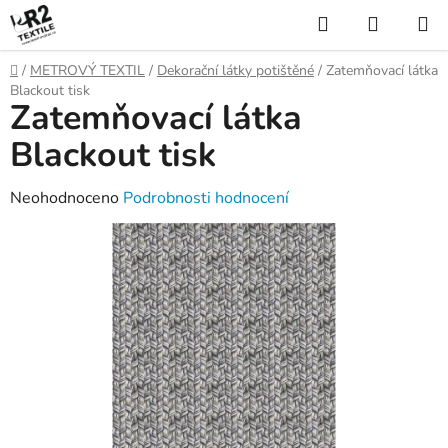
Přejít
Hledat
NÁKUP
na
KOŠÍK
obsah
Domů
/
METROVÝ TEXTIL
/
Dekorační látky potištěné
/
Zatemňovací látka
Blackout tisk
Zatemňovací látka
Blackout tisk
Průměrné
Neohodnoceno
Podrobnosti hodnocení
hodnocení
produktu
je
0,0
z
5
hvězdiček.