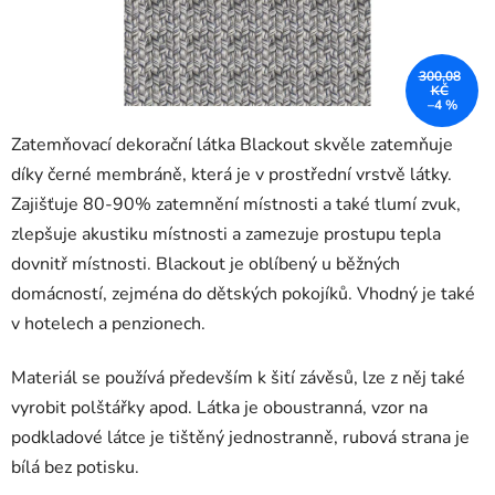
300,08
KČ
–4 %
Zatemňovací dekorační látka Blackout skvěle zatemňuje
díky černé membráně, která je v prostřední vrstvě látky.
Zajišťuje 80-90% zatemnění místnosti a také tlumí zvuk,
zlepšuje akustiku místnosti a zamezuje prostupu tepla
dovnitř místnosti. Blackout je oblíbený u běžných
domácností, zejména do dětských pokojíků. Vhodný je také
v hotelech a penzionech.
Materiál se používá především k šití závěsů, lze z něj také
vyrobit polštářky apod. Látka je oboustranná, vzor na
podkladové látce je tištěný jednostranně, rubová strana je
bílá bez potisku.