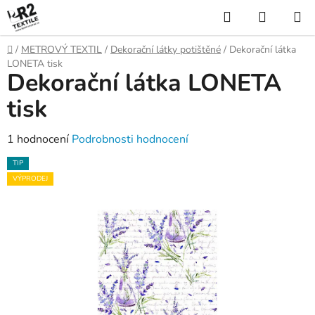
Přejít
Hledat
NÁKUP
na
KOŠÍK
obsah
Domů
/
METROVÝ TEXTIL
/
Dekorační látky potištěné
/
Dekorační látka
LONETA tisk
Dekorační látka LONETA
tisk
Průměrné
1 hodnocení
Podrobnosti hodnocení
hodnocení
TIP
produktu
VÝPRODEJ
je
5,0
z
5
hvězdiček.