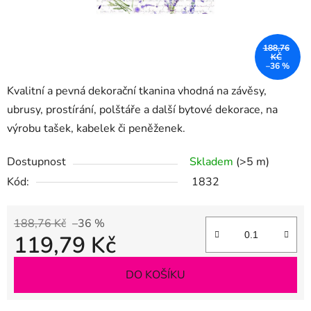
188,76
KČ
–36 %
Kvalitní a pevná dekorační tkanina vhodná na závěsy,
ubrusy, prostírání, polštáře a další bytové dekorace, na
výrobu tašek, kabelek či peněženek.
Dostupnost
Skladem
(>5 m)
Kód:
1832
188,76 Kč
–36 %
119,79 Kč
Měrná cena:
DO KOŠÍKU